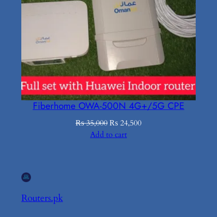
Fiberhome OWA-500N 4G+/5G CPE
Original
Current
₨
35,000
₨
24,500
price
price
Add to cart
was:
is:
₨ 35,000.
₨ 24,500.
Routers.pk