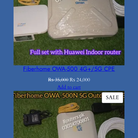
Fiberhome OWA-500 4G+/5G CPE
Original
Current
₨
35,000
₨
24,000
price
price
Add to cart
was:
is:
PROD
SALE
₨ 35,000.
₨ 24,000.
ON
SALE