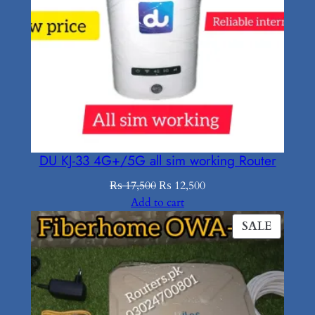
DU KJ-33 4G+/5G all sim working Router
Original
Current
₨
17,500
₨
12,500
price
price
Add to cart
was:
is:
PROD
SALE
₨ 17,500.
₨ 12,500.
ON
SALE