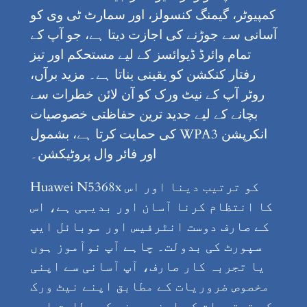
کمپیوٹر، گیمنگ کنسولز، اور سمارٹ ٹی وی کو
آسانی سے جوڑنے کی اجازت دیتا ہے، جو آپ کے
تمام وائرڈ ڈیوائسز کے لیے مستحکم اور تیز
رفتار کنکشن کو یقینی بناتا ہے۔ مزید برآں،
روٹر آپ کے نیٹ ورک کو آن لائن خطرات سے
بچانے کے لیے جدید ترین حفاظتی خصوصیات
کی حمایت کرتا ہے، بشمول WPA3 انکرپشن
اور فائر وال پروٹیکشن۔
Huawei N5368x کو ترتیب دینا اور اس
کا انتظام کرنا آسان اور بدیہی ہے، اس
کے صارف دوست انٹرفیس اور موبائل ایپ
سپورٹ کی بدولت۔ چاہے آپ نوآموز ہوں
یا تجربہ کار صارف، آپ آسانی سے اپنی
مخصوص ضروریات کے مطابق اپنے نیٹ ورک
کی ترتیبات کو اپنی مرضی کے مطابق اور