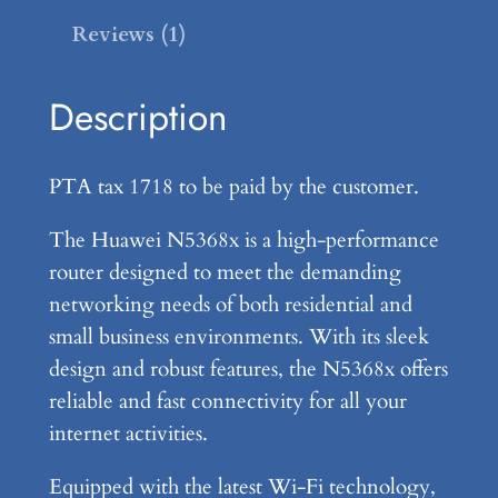
H
,
0
Reviews (1)
u
0
0
a
0
.
w
Description
e
0
i
.
PTA tax 1718 to be paid by the customer.
N
5
The Huawei N5368x is a high-performance
3
router designed to meet the demanding
6
networking needs of both residential and
8
small business environments. With its sleek
X
design and robust features, the N5368x offers
4
reliable and fast connectivity for all your
G
internet activities.
a
Equipped with the latest Wi-Fi technology,
n